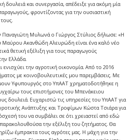
 δουλειά και συνεργασία, απέδειξε για ακόμη μία
παραγωγούς, φροντίζοντας για την ουσιαστική
τους.
ν Παναγιώτη Μυλωνά ο Γιώργος Στύλιος δήλωσε: «Η
υ Μαύρου Ακανθώδη Αλευρώδη είναι ένα καλό νέο
ετικά θετική εξέλιξη για τους παραγωγούς
την Ελλάδα.
 ενισχύει την αγροτική οικονομία. Από το 2016
ήματος με κοινοβουλευτικές μου παρεμβάσεις. Με
μουν Υφυπουργός στο ΥπΑΑΤ χρηματοδοτήθηκε η
Συγχαίρω τους επιστήμονες του Μπενάκειου
τους δουλειά. Ευχαριστώ τις υπηρεσίες του ΥπΑΑΤ για
γροτικής Ανάπτυξης και Τροφίμων Κώστα Τσιάρα για
πόσχεσή του να συμβάλει σε ότι χρειαστεί από εδώ
α παρακολουθούσα την εξέλιξη του ζητήματος. Θα
ηρίζω έμπρακτα τους αγρότες μας. Η μάχη για την