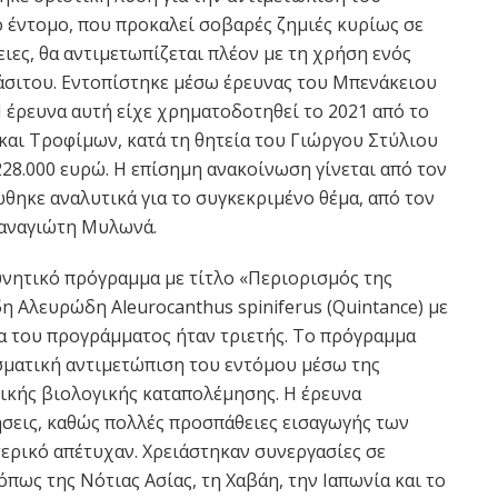
έντομο, που προκαλεί σοβαρές ζημιές κυρίως σε
ειες, θα αντιμετωπίζεται πλέον με τη χρήση ενός
άσιτου. Εντοπίστηκε μέσω έρευνας του Μπενάκειου
 έρευνα αυτή είχε χρηματοδοτηθεί το 2021 από το
και Τροφίμων, κατά τη θητεία του Γιώργου Στύλιου
28.000 ευρώ. Η επίσημη ανακοίνωση γίνεται από τον
θηκε αναλυτικά για το συγκεκριμένο θέμα, από τον
Παναγιώτη Μυλωνά.
ευνητικό πρόγραμμα με τίτλο «Περιορισμός της
Αλευρώδη Aleurocanthus spiniferus (Quintance) με
ια του προγράμματος ήταν τριετής. Το πρόγραμμα
σματική αντιμετώπιση του εντόμου μέσω της
ικής βιολογικής καταπολέμησης. Η έρευνα
σεις, καθώς πολλές προσπάθειες εισαγωγής των
ερικό απέτυχαν. Χρειάστηκαν συνεργασίες σε
όπως της Νότιας Ασίας, τη Χαβάη, την Ιαπωνία και το