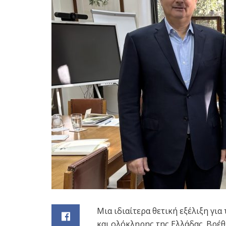
Μια ιδιαίτερα θετική εξέλιξη γι
και ολόκληρης της Ελλάδας. Βρέθ