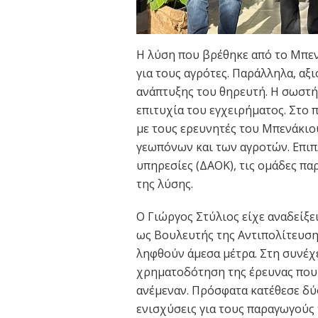
Η λύση που βρέθηκε από το Μπεν
για τους αγρότες. Παράλληλα, αξ
ανάπτυξης του θηρευτή. Η σωστή
επιτυχία του εγχειρήματος. Στο 
με τους ερευνητές του Μπενάκιο
γεωπόνων και των αγροτών. Επιπλ
υπηρεσίες (ΔΑΟΚ), τις ομάδες π
της λύσης.
Ο Γιώργος Στύλιος είχε αναδείξ
ως Βουλευτής της Αντιπολίτευση
ληφθούν άμεσα μέτρα. Στη συνέχε
χρηματοδότηση της έρευνας που
ανέμεναν. Πρόσφατα κατέθεσε δύ
ενισχύσεις για τους παραγωγούς 