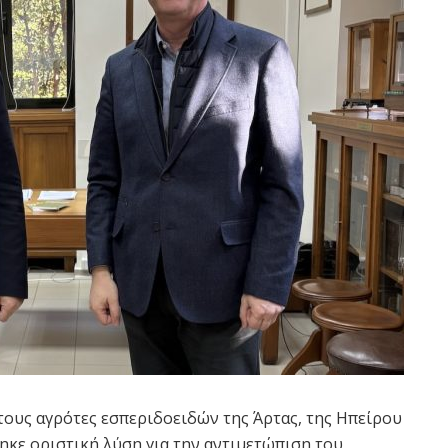
α τους αγρότες εσπεριδοειδών της Άρτας, της Ηπείρου
ηκε οριστική λύση για την αντιμετώπιση του