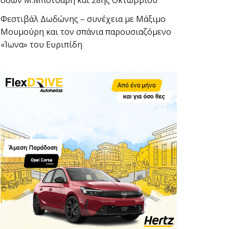
οδών Μ.Μπότσαρη και 28ης Οκτωβρίου
Φεστιβάλ Δωδώνης – συνέχεια με Μάξιμο
Μουμούρη και τον σπάνια παρουσιαζόμενο
«Ίωνα» του Ευριπίδη