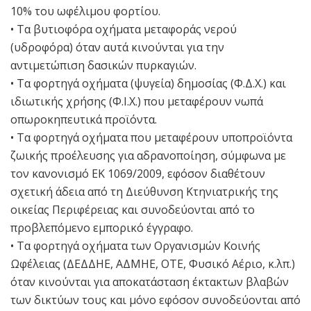
10% του ωφέλιμου φορτίου.
• Τα βυτιοφόρα οχήματα μεταφοράς νερού
(υδροφόρα) όταν αυτά κινούνται για την
αντιμετώπιση δασικών πυρκαγιών.
• Τα φορτηγά οχήματα (ψυγεία) δημοσίας (Φ.Δ.Χ.) και
ιδιωτικής χρήσης (Φ.Ι.Χ.) που μεταφέρουν νωπά
οπωροκηπευτικά προϊόντα.
• Τα φορτηγά οχήματα που μεταφέρουν υποπροϊόντα
ζωικής προέλευσης για αδρανοποίηση, σύμφωνα με
τον κανονισμό ΕΚ 1069/2009, εφόσον διαθέτουν
σχετική άδεια από τη Διεύθυνση Κτηνιατρικής της
οικείας Περιφέρειας και συνοδεύονται από το
προβλεπόμενο εμπορικό έγγραφο.
• Τα φορτηγά οχήματα των Οργανισμών Κοινής
Ωφέλειας (ΔΕΔΔΗΕ, ΑΔΜΗΕ, ΟΤΕ, Φυσικό Αέριο, κ.λπ.)
όταν κινούνται για αποκατάσταση έκτακτων βλαβών
των δικτύων τους και μόνο εφόσον συνοδεύονται από