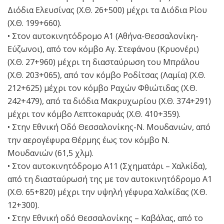
Διόδια Ελευσίνας (Χ.Θ. 26+500) μέχρι τα Διόδια Ρίου
(Χ.Θ. 199+660).
• Στον αυτοκινητόδρομο Α1 (Αθήνα-Θεσσαλονίκη-
Εύζωνοι), από τον κόμβο Αγ. Στεφάνου (Κρυονέρι)
(Χ.Θ. 27+960) μέχρι τη διασταύρωση του Μπράλου
(Χ.Θ. 203+065), από τον κόμβο Ροδίτσας (Λαμία) (Χ.Θ.
212+625) μέχρι τον κόμβο Ραχών Φθιώτιδας (Χ.Θ.
242+479), από τα διόδια Μακρυχωρίου (Χ.Θ. 374+291)
μέχρι τον κόμβο Λεπτοκαρυάς (Χ.Θ. 410+359).
• Στην Εθνική Οδό Θεσσαλονίκης-Ν. Μουδανιών, από
την αερογέφυρα Θέρμης έως τον κόμβο Ν.
Μουδανιών (61,5 χλμ).
• Στον αυτοκινητόδρομο Α11 (Σχηματάρι – Χαλκίδα),
από τη διασταύρωσή της με τον αυτοκινητόδρομο Α1
(Χ.Θ. 65+820) μέχρι την υψηλή γέφυρα Χαλκίδας (Χ.Θ.
12+300).
• Στην Εθνική οδό Θεσσαλονίκης – Καβάλας, από το