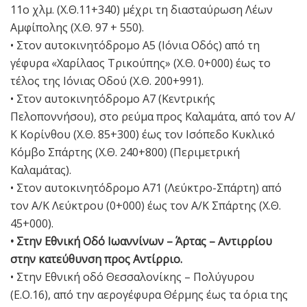
11ο χλμ. (Χ.Θ.11+340) μέχρι τη διασταύρωση Λέων
Αμφίπολης (Χ.Θ. 97 + 550).
• Στον αυτοκινητόδρομο Α5 (Ιόνια Οδός) από τη
γέφυρα «Χαρίλαος Τρικούπης» (Χ.Θ. 0+000) έως το
τέλος της Ιόνιας Οδού (Χ.Θ. 200+991).
• Στον αυτοκινητόδρομο Α7 (Κεντρικής
Πελοποννήσου), στο ρεύμα προς Καλαμάτα, από τον Α/
Κ Κορίνθου (Χ.Θ. 85+300) έως τον Ισόπεδο Κυκλικό
Κόμβο Σπάρτης (Χ.Θ. 240+800) (Περιμετρική
Καλαμάτας).
• Στον αυτοκινητόδρομο Α71 (Λεύκτρο-Σπάρτη) από
τον Α/Κ Λεύκτρου (0+000) έως τον Α/Κ Σπάρτης (Χ.Θ.
45+000).
• Στην Εθνική Οδό Ιωαννίνων – Άρτας – Αντιρρίου
στην κατεύθυνση προς Αντίρριο.
• Στην Εθνική οδό Θεσσαλονίκης – Πολύγυρου
(Ε.Ο.16), από την αερογέφυρα Θέρμης έως τα όρια της