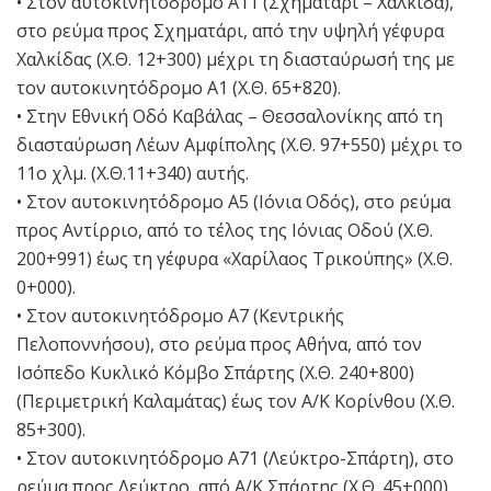
• Στον αυτοκινητόδρομο Α11 (Σχηματάρι – Χαλκίδα),
στο ρεύμα προς Σχηματάρι, από την υψηλή γέφυρα
Χαλκίδας (Χ.Θ. 12+300) μέχρι τη διασταύρωσή της με
τον αυτοκινητόδρομο Α1 (Χ.Θ. 65+820).
• Στην Εθνική Οδό Καβάλας – Θεσσαλονίκης από τη
διασταύρωση Λέων Αμφίπολης (Χ.Θ. 97+550) μέχρι το
11ο χλμ. (Χ.Θ.11+340) αυτής.
• Στον αυτοκινητόδρομο Α5 (Ιόνια Οδός), στο ρεύμα
προς Αντίρριο, από το τέλος της Ιόνιας Οδού (Χ.Θ.
200+991) έως τη γέφυρα «Χαρίλαος Τρικούπης» (Χ.Θ.
0+000).
• Στον αυτοκινητόδρομο Α7 (Κεντρικής
Πελοποννήσου), στο ρεύμα προς Αθήνα, από τον
Ισόπεδο Κυκλικό Κόμβο Σπάρτης (Χ.Θ. 240+800)
(Περιμετρική Καλαμάτας) έως τον Α/Κ Κορίνθου (Χ.Θ.
85+300).
• Στον αυτοκινητόδρομο Α71 (Λεύκτρο-Σπάρτη), στο
ρεύμα προς Λεύκτρο, από Α/Κ Σπάρτης (Χ.Θ. 45+000)