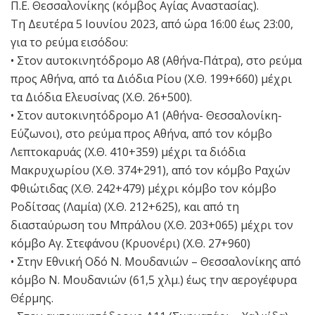
Π.Ε. Θεσσαλονίκης (κόμβος Αγίας Αναστασίας).
Τη Δευτέρα 5 Ιουνίου 2023, από ώρα 16:00 έως 23:00,
για το ρεύμα εισόδου:
• Στον αυτοκινητόδρομο Α8 (Αθήνα-Πάτρα), στο ρεύμα
προς Αθήνα, από τα Διόδια Ρίου (Χ.Θ. 199+660) μέχρι
τα Διόδια Ελευσίνας (Χ.Θ. 26+500).
• Στον αυτοκινητόδρομο Α1 (Αθήνα- Θεσσαλονίκη-
Εύζωνοι), στο ρεύμα προς Αθήνα, από τον κόμβο
Λεπτοκαρυάς (Χ.Θ. 410+359) μέχρι τα διόδια
Μακρυχωρίου (Χ.Θ. 374+291), από τον κόμβο Ραχών
Φθιώτιδας (Χ.Θ. 242+479) μέχρι κόμβο τον κόμβο
Ροδίτσας (Λαμία) (Χ.Θ. 212+625), και από τη
διασταύρωση του Μπράλου (Χ.Θ. 203+065) μέχρι τον
κόμβο Αγ. Στεφάνου (Κρυονέρι) (Χ.Θ. 27+960)
• Στην Εθνική Οδό Ν. Μουδανιών – Θεσσαλονίκης από
κόμβο Ν. Μουδανιών (61,5 χλμ.) έως την αερογέφυρα
Θέρμης.