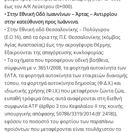
έως τον Α/Κ Λεύκτρου (0+000).
• Στην Εθνική Οδό Ιωαννίνων – Άρτας – Αντιρρίου
στην κατεύθυνση προς Ιωάννινα.
• Στην Εθνική οδό Θεσσαλονίκης – Πολύγυρου
(Ε.Ο.16), από τα όρια της Π.Ε. Θεσσαλονίκης (κόμβος
Αγίας Αναστασίας) έως την αερογέφυρα Θέρμης.
Εξαιρούνται της απαγόρευσης κυκλοφορίας:
• Τα οχήματα που προσφέρουν οδική βοήθεια,
σύμφωνα με ν. 3651/2008, τα φορτηγά αυτοκίνητα των
ΕΛΤΑ, τα φορτηγά αυτοκίνητα των εταιρειών διανομής
τύπου, τα φορτηγά αυτοκίνητα δημοσίας (Φ.Δ.Χ.) και
ιδιωτικής χρήσης (Φ.Ι.Χ.) που μεταφέρουν ζώντα ζώα,
ευπαθή τρόφιμα όπως αυτά αναφέρονται στη διεθνή
συμφωνία ΑΤΡ {άρθρο 3 του Κεφαλαίου ΙΙ της κοινής
υπουργικής απόφασης 50786/3319/2014 (Β’ 2418)},
εφόσον το ποσοστό του φορτίου των παραπάνω
προϊόντων που μεταφέρονται είναι τουλάχιστον το