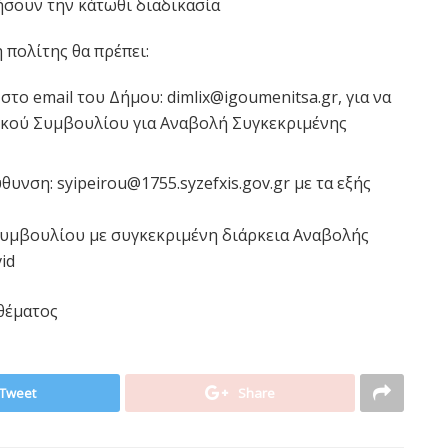
ήσουν την κάτωθι διαδικασία
 πολίτης θα πρέπει:
 στο email του Δήμου: dimlix@igoumenitsa.gr, για να
ικού Συμβουλίου για Αναβολή Συγκεκριμένης
θυνση: syipeirou@1755.syzefxis.gov.gr με τα εξής
Συμβουλίου με συγκεκριμένη διάρκεια Αναβολής
id
 θέματος
Tweet
Share