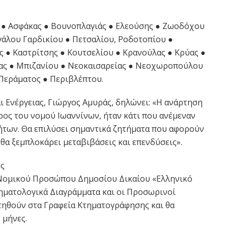
ς ● Ασφάκας ● Βουνοπλαγιάς ● Ελεούσης ● Ζωοδόχου
άλου Γαρδικίου ● Πετσαλίου, Ροδοτοπίου ●
ς ● Καστρίτσης ● Κουτσελίου ● Κρανούλας ● Κρύας ●
ς ● Μπιζανίου ● Νεοκαισαρείας ● Νεοχωροπούλου
Περάματος ● Περιβλέπτου.
 Ενέργειας, Γιώργος Αμυράς, δηλώνει: «Η ανάρτηση
ρος του νομού Ιωαννίνων, ήταν κάτι που ανέμεναν
νήτων. Θα επιλύσει σημαντικά ζητήματα που αφορούν
 θα ξεμπλοκάρει μεταβιβάσεις και επενδύσεις».
ες
Νομικού Προσώπου Δημοσίου Δικαίου «Ελληνικό
ηματολογικά Διαγράμματα και οι Προσωρινοί
τηθούν στα Γραφεία Κτηματογράφησης και θα
 μήνες.