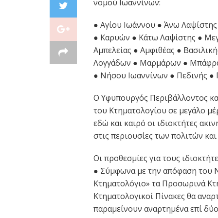
νομού Ιωαννίνων:
● Αγίου Ιωάννου ● Άνω Λαψίστη
● Καρυών ● Κάτω Λαψίστης ● Μεγ
Αμπελείας ● Αμφιθέας ● Βασιλική
Λογγάδων ● Μαρμάρων ● Μπάφρα
● Νήσου Ιωαννίνων ● Πεδινής ● 
Ο Υφυπουργός Περιβάλλοντος και
του Κτηματολογίου σε μεγάλο μέ
εδώ και καιρό οι ιδιοκτήτες ακι
στις περιουσίες των πολιτών και
Οι προθεσμίες για τους ιδιοκτήτ
● Σύμφωνα με την απόφαση του 
Κτηματολόγιο» τα Προσωρινά Κτ
Κτηματολογικοί Πίνακες θα αναρ
παραμείνουν αναρτημένα επί δύο