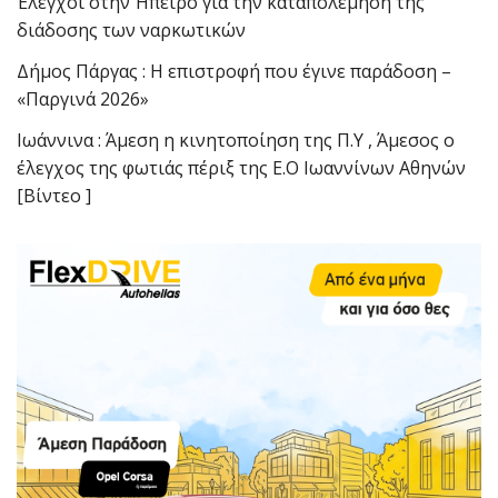
Έλεγχοι στην Ήπειρο για την καταπολέμηση της
διάδοσης των ναρκωτικών
Δήμος Πάργας : Η επιστροφή που έγινε παράδοση –
«Παργινά 2026»
Ιωάννινα : Άμεση η κινητοποίηση της Π.Υ , Άμεσος ο
έλεγχος της φωτιάς πέριξ της Ε.Ο Ιωαννίνων Αθηνών
[Βίντεο ]