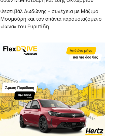
οδών Μ.Μπότσαρη και 28ης Οκτωβρίου
Φεστιβάλ Δωδώνης – συνέχεια με Μάξιμο
Μουμούρη και τον σπάνια παρουσιαζόμενο
«Ίωνα» του Ευριπίδη