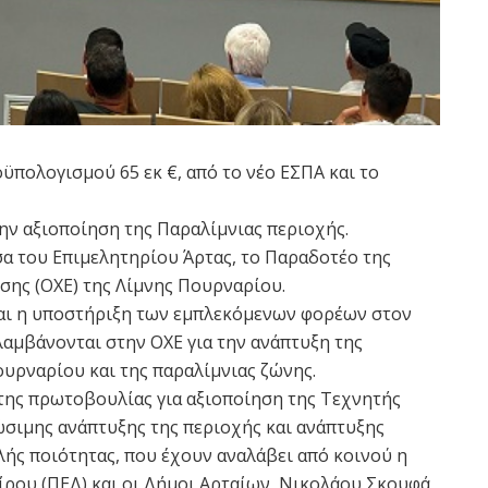
ϋπολογισμού 65 εκ €, από το νέο ΕΣΠΑ και το
την αξιοποίηση της Παραλίμνιας περιοχής.
α του Επιμελητηρίου Άρτας, το Παραδοτέο της
ης (ΟΧΕ) της Λίμνης Πουρναρίου.
ναι η υποστήριξη των εμπλεκόμενων φορέων στον
αμβάνονται στην ΟΧΕ για την ανάπτυξη της
ουρναρίου και της παραλίμνιας ζώνης.
της πρωτοβουλίας για αξιοποίηση της Τεχνητής
σιμης ανάπτυξης της περιοχής και ανάπτυξης
ς ποιότητας, που έχουν αναλάβει από κοινού η
ου (ΠΕΔ) και οι Δήμοι Αρταίων, Νικολάου Σκουφά,