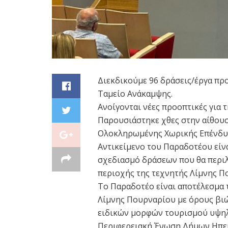
Διεκδικούμε 96 δράσεις/έργα προ
Ταμείο Ανάκαμψης.
Ανοίγονται νέες προοπτικές για 
Παρουσιάστηκε χθες στην αίθουσ
Ολοκληρωμένης Χωρικής Επένδυσ
Αντικείμενο του Παραδοτέου εί
σχεδιασμό δράσεων που θα περιλ
περιοχής της τεχνητής Λίμνης Π
Το Παραδοτέο είναι αποτέλεσμα 
Λίμνης Πουρναρίου με όρους βιώ
ειδικών μορφών τουρισμού υψηλή
Περιφερειακή Ένωση Δήμων Ηπείρ