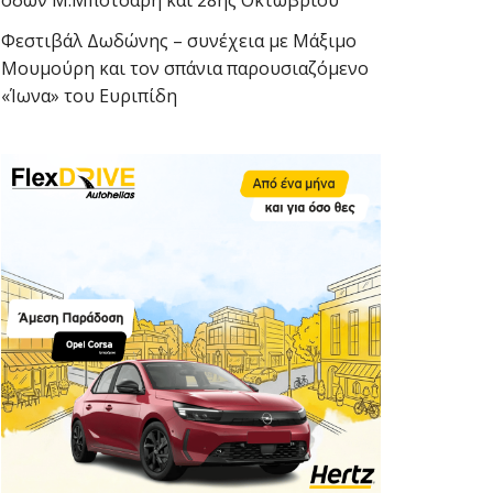
οδών Μ.Μπότσαρη και 28ης Οκτωβρίου
Φεστιβάλ Δωδώνης – συνέχεια με Μάξιμο
Μουμούρη και τον σπάνια παρουσιαζόμενο
«Ίωνα» του Ευριπίδη