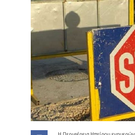
Η Περιφέρεια Ηπείρου ενημερώνε