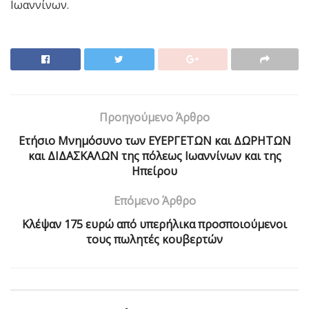
Ιωαννίνων.
Προηγούμενο Άρθρο
Eτήσιο Mνημόσυνο των EYEPΓETΩN και ΔΩPHTΩN
και ΔΙΔΑΣΚΑΛΩΝ της πόλεως Iωαννίνων και της
Ηπείρου
Επόμενο Άρθρο
Κλέψαν 175 ευρώ από υπερήλικα προσποιούμενοι
τους πωλητές κουβερτών