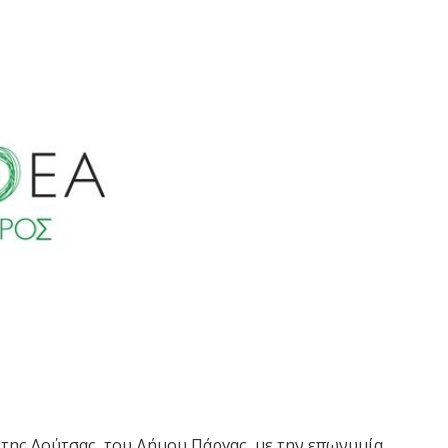
 της Λούτσας, του Δήμου Πάργας, με την επωνυμία