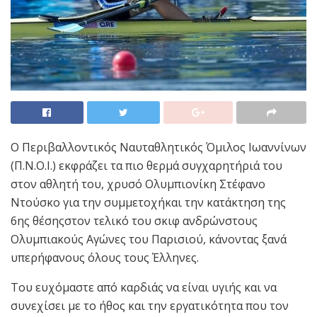
Ο Περιβαλλοντικός Ναυταθλητικός Όμιλος Ιωαννίνων
(Π.Ν.Ο.Ι.) εκφράζει τα πιο θερμά συγχαρητήριά του
στον αθλητή του, χρυσό Ολυμπιονίκη Στέφανο
Ντούσκο για την συμμετοχήκαι την κατάκτηση της
6ης θέσηςστον τελικό του σκιφ ανδρώνστους
Ολυμπιακούς Αγώνες του Παρισιού, κάνοντας ξανά
υπερήφανους όλους τους Έλληνες.
Του ευχόμαστε από καρδιάς να είναι υγιής και να
συνεχίσει με το ήθος και την εργατικότητα που τον