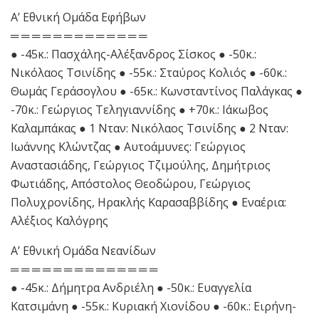
Α’ Εθνική Ομάδα Εφήβων
═ ═ ═ ═ ═ ═ ═ ═ ═ ═ ═ ═ ═
● -45κ.: Πασχάλης-Αλέξανδρος Σίσκος ● -50κ.:
Νικόλαος Τσινίδης ● -55κ.: Σταύρος Κολιός ● -60κ.:
Θωμάς Γεράσογλου ● -65κ.: Κωνσταντίνος Παλάγκας ●
-70κ.: Γεώργιος Τεληγιαννίδης ● +70κ.: Ιάκωβος
Καλαμπάκας ● 1 Νταν: Νικόλαος Τσινίδης ● 2 Νταν:
Ιωάννης Κλώντζας ● Αυτοάμυνες: Γεώργιος
Αναστασιάδης, Γεώργιος Τζιμούλης, Δημήτριος
Φωτιάδης, Απόστολος Θεοδώρου, Γεώργιος
Πολυχρονίδης, Ηρακλής Καρασαββίδης ● Εναέρια:
Αλέξιος Καλόγρης
Α’ Εθνική Ομάδα Νεανίδων
═ ═ ═ ═ ═ ═ ═ ═ ═ ═ ═ ═ ═ ═
● -45κ.: Δήμητρα Ανδριέλη ● -50κ.: Ευαγγελία
Κατσιμάνη ● -55κ.: Κυριακή Χιονίδου ● -60κ.: Ειρήνη-