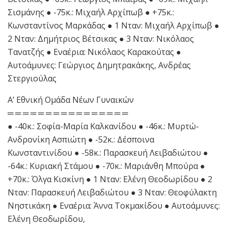
Σισμάνης ● -75κ.: Μιχαήλ Αρχίπωβ ● +75κ.:
Κωνσταντίνος Μαρκάδας ● 1 Νταν: Μιχαήλ Αρχίπωβ ●
2 Νταν: Δημήτριος Βέτσικας ● 3 Νταν: Νικόλαος
Τανατζής ● Εναέρια: Νικόλαος Καρακούτας ●
Αυτοάμυνες: Γεώργιος Δημητρακάκης, Ανδρέας
Στεργιούλας
Α’ Εθνική Ομάδα Νέων Γυναικών
═ ═ ═ ═ ═ ═ ═ ═ ═ ═ ═ ═ ═ ═ ═ ═
● -40κ.: Σοφία-Μαρία Καλκανίδου ● -46κ.: Μυρτώ-
Ανδρονίκη Ασπιώτη ● -52κ.: Δέσποινα
Κωνσταντινίδου ● -58κ.: Παρασκευή Λειβαδιώτου ●
-64κ.: Κυριακή Στάμου ● -70κ.: Μαριάνθη Μπούρα ●
+70κ.: Όλγα Κισκίνη ● 1 Νταν: Ελένη Θεοδωρίδου ● 2
Νταν: Παρασκευή Λειβαδιώτου ● 3 Νταν: Θεοφύλακτη
Νηστικάκη ● Εναέρια: Άννα Τοκμακίδου ● Αυτοάμυνες:
Ελένη Θεοδωρίδου,