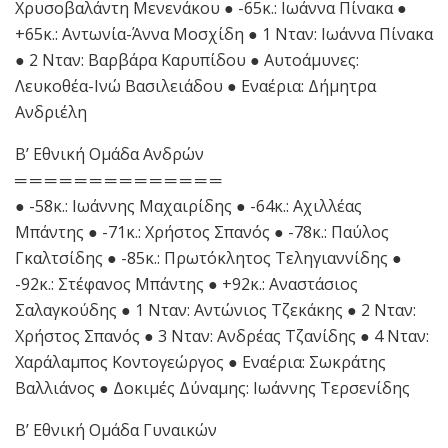
Χρυσοβαλάντη Μενενάκου ● -65κ.: Ιωάννα Πίνακα ●
+65κ.: Αντωνία-Άννα Μοσχίδη ● 1 Νταν: Ιωάννα Πίνακα
● 2 Νταν: Βαρβάρα Καρυπίδου ● Αυτοάμυνες:
Λευκοθέα-Ινώ Βασιλειάδου ● Εναέρια: Δήμητρα
Ανδριέλη
Β’ Εθνική Ομάδα Ανδρών
═ ═ ═ ═ ═ ═ ═ ═ ═ ═ ═ ═ ═ ═
● -58κ.: Ιωάννης Μαχαιρίδης ● -64κ.: Αχιλλέας
Μπάντης ● -71κ.: Χρήστος Σπανός ● -78κ.: Παύλος
Γκαλτσίδης ● -85κ.: Πρωτόκλητος Τεληγιαννίδης ●
-92κ.: Στέφανος Μπάντης ● +92κ.: Αναστάσιος
Σαλαγκούδης ● 1 Νταν: Αντώνιος Τζεκάκης ● 2 Νταν:
Χρήστος Σπανός ● 3 Νταν: Ανδρέας Τζανίδης ● 4 Νταν:
Χαράλαμπος Κοντογεώργος ● Εναέρια: Σωκράτης
Βαλλιάνος ● Δοκιμές Δύναμης: Ιωάννης Τερσενίδης
Β’ Εθνική Ομάδα Γυναικών