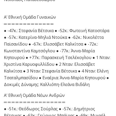
Α’ Εθνική Ομάδα Γυναικών
═ ═ ═ ═ ═ ═ ═ ═ ═ ═ ═ ═ ═
● -47κ.: Στεφανία Βέτσικα ● -52κ.: Φωτεινή Κατοστάρα
● -57κ.: Κατερίνα-Μηλιά Ντούκα ● -62κ.: Νικολέττα
Παϊσανίδου ● -67κ.: Ελισσάβετ Καλκίτσα ● -72κ.:
Κωνσταντίνα Καμτσόγλου ● -77κ.: Άννα-Μαρία
Κηπουρού ● +77κ.: Παρασκευή Τσελέκογλου ● 1 Νταν:
Χριστίνα Καρυοφυλλίδου ● 2 Νταν: Ελισσάβετ
Καλκίτσα ● 3 Νταν: Στεφανία Βέτσικα ● 4 Νταν: Ελένη
Τσαταλμπασίδου ● Εναέρια: Άννα-Μαρία Κηπουρού ●
Δοκιμές Δύναμης: Καλλιόπη-Ελεάνα Βιδάλη
Α’ Εθνική Ομάδα Νέων Ανδρών
═ ═ ═ ═ ═ ═ ═ ═ ═ ═ ═ ═ ═ ═ ═ ═
● -51κ.: Θεόδωρος Σούρλας ● -57κ.: Δημήτριος
Βέτσικας ● -63κ.: Γεώργιος Μπάϊρας ● -69κ.: Μιχαήλ