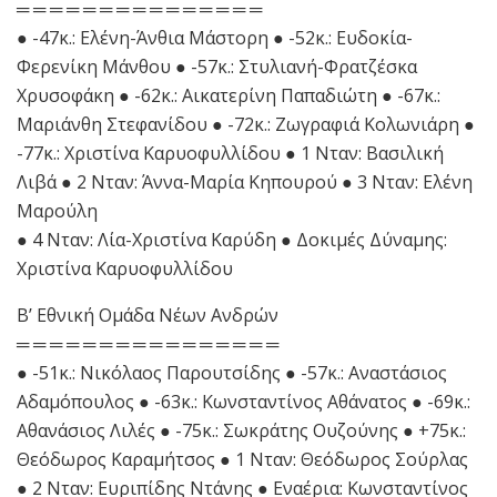
═ ═ ═ ═ ═ ═ ═ ═ ═ ═ ═ ═ ═ ═ ═
● -47κ.: Ελένη-Άνθια Μάστορη ● -52κ.: Ευδοκία-
Φερενίκη Μάνθου ● -57κ.: Στυλιανή-Φρατζέσκα
Χρυσοφάκη ● -62κ.: Αικατερίνη Παπαδιώτη ● -67κ.:
Μαριάνθη Στεφανίδου ● -72κ.: Ζωγραφιά Κολωνιάρη ●
-77κ.: Χριστίνα Καρυοφυλλίδου ● 1 Νταν: Βασιλική
Λιβά ● 2 Νταν: Άννα-Μαρία Κηπουρού ● 3 Νταν: Ελένη
Μαρούλη
● 4 Νταν: Λία-Χριστίνα Καρύδη ● Δοκιμές Δύναμης:
Χριστίνα Καρυοφυλλίδου
Β’ Εθνική Ομάδα Νέων Ανδρών
═ ═ ═ ═ ═ ═ ═ ═ ═ ═ ═ ═ ═ ═ ═ ═
● -51κ.: Νικόλαος Παρουτσίδης ● -57κ.: Αναστάσιος
Αδαμόπουλος ● -63κ.: Κωνσταντίνος Αθάνατος ● -69κ.:
Αθανάσιος Λιλές ● -75κ.: Σωκράτης Ουζούνης ● +75κ.:
Θεόδωρος Καραμήτσος ● 1 Νταν: Θεόδωρος Σούρλας
● 2 Νταν: Ευριπίδης Ντάνης ● Εναέρια: Κωνσταντίνος