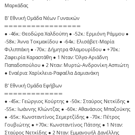
Μαρκάδας
Β’ Εθνική Ομάδα Νέων Γυναικών
═ ═ ═ ═ ═ ═ ═ ═ ═ ═ ═ ═ ═ ═ ═ ═ ═
● -46κ.: Θεοδώρα Χαλδούπη ● -52κ.: Ερμιόνη Ράμμου ●
-58κ.: Άννα Τοκμακίδου ● -64κ.: Ελισάβετ-Μαρία
Φιλιππάκη ● -70κ.: Δήμητρα Φλαμουρίδου ● +70κ.:
Ζαφειρία Καραστάθη ● 1 Νταν: Όλγα-Αριάδνη
Παπαδοπούλου ● 2 Νταν: Μυρτώ-Ανδρονίκη Ασπιώτη
● Εναέρια: Χαρίκλεια-Ραφαέλα Δαμιανάκη
Β’ Εθνική Ομάδα Εφήβων
═ ═ ═ ═ ═ ═ ═ ═ ═ ═ ═ ═ ═
● -45κ.: Γεώργιος Κούρτης ● -50κ.: Σταύρος Νετκίδης ●
-55κ.: Ιωάννης Κλώντζας ● -60κ.: Αθανάσιος Μπαζούκης
● -65κ.: Κωνσταντίνος Σεμερτζίδης ● -70κ.: Πέτρος
Γουβιώτης ● +70κ.: Κωνσταντίνος Πάτσης ● 1 Νταν:
Σταύρος Νετκίδης ● 2 Νταν: Εμμανουήλ Δανέλλης