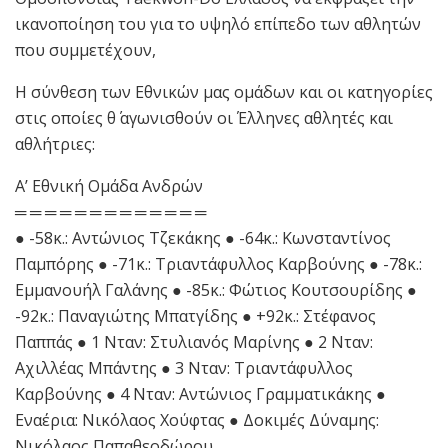
ικανοποίηση του για το υψηλό επίπεδο των αθλητών
που συμμετέχουν,
Η σύνθεση των Εθνικών μας ομάδων και οι κατηγορίες
στις οποίες θ΄ αγωνισθούν οι Έλληνες αθλητές και
αθλήτριες:
Α’ Εθνική Ομάδα Ανδρών
═ ═ ═ ═ ═ ═ ═ ═ ═ ═ ═ ═ ═
● -58κ.: Αντώνιος Τζεκάκης ● -64κ.: Κωνσταντίνος
Παμπόρης ● -71κ.: Τριαντάφυλλος Καρβούνης ● -78κ.:
Εμμανουήλ Γαλάνης ● -85κ.: Φώτιος Κουτσουρίδης ●
-92κ.: Παναγιώτης Μπατγίδης ● +92κ.: Στέφανος
Παππάς ● 1 Νταν: Στυλιανός Μαρίνης ● 2 Νταν:
Αχιλλέας Μπάντης ● 3 Νταν: Τριαντάφυλλος
Καρβούνης ● 4 Νταν: Αντώνιος Γραμματικάκης ●
Εναέρια: Νικόλαος Χούφτας ● Δοκιμές Δύναμης:
Νικόλαος Παπαθεοδώρου