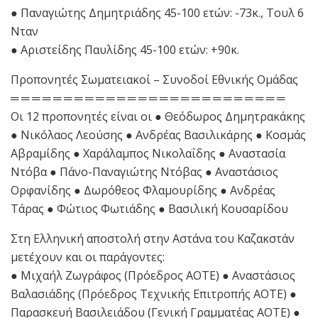
● Παναγιώτης Δημητριάδης 45-100 ετών: -73κ., Τουλ 6
Νταν
● Αριστείδης Παυλίδης 45-100 ετών: +90κ.
Προπονητές Σωματειακοί – Συνοδοί Εθνικής Ομάδας
═ ═ ═ ═ ═ ═ ═ ═ ═ ═ ═ ═ ═ ═ ═ ═ ═ ═ ═ ═ ═ ═ ═ ═ ═ ═
Οι 12 προπονητές είναι οι ● Θεόδωρος Δημητρακάκης
● Νικόλαος Λεούσης ● Ανδρέας Βασιλικάρης ● Κοσμάς
Αβραμίδης ● Χαράλαμπος Νικολαΐδης ● Αναστασία
Ντόβα ● Πάνο-Παναγιώτης Ντόβας ● Αναστάσιος
Ορφανίδης ● Δωρόθεος Φλαμουρίδης ● Ανδρέας
Τάρας ● Φώτιος Φωτιάδης ● Βασιλική Κουσαρίδου
Στη Ελληνική αποστολή στην Αστάνα του Καζακστάν
μετέχουν και οι παράγοντες:
● Μιχαήλ Ζωγράφος (Πρόεδρος ΑΟΤΕ) ● Αναστάσιος
Βαλασιάδης (Πρόεδρος Τεχνικής Επιτροπής ΑΟΤΕ) ●
Παρασκευή Βασιλειάδου (Γενική Γραμματέας ΑΟΤΕ) ●