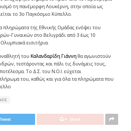
ρισμό τη πανέμορφη Λουκέρνη, στην οποία ως
είται το 3ο Παγκόσμιο Κύπελλο.
 τα πληρώματα της Εθνικής Ομάδας ενόψει του
ών-Γυναικών στο Βελιγράδι από 3 έως 10
 Ολυμπιακά εισιτήρια.
υναθλητή του
Καλανδαρίδη Γιάννη
θα αγωνιστούν
δρών, τεστάροντας και πάλι τις δυνάμεις τους,
οτέλεσμα. Το Δ.Σ. του Ν.Ο.Ι. εύχεται
 πλήρωμα του, καθώς και για όλα τα πληρώματα που
πελλο
ΝΟΣ
Tweet
Share