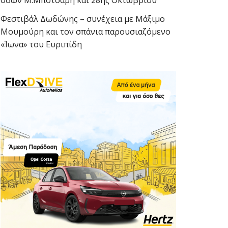
οδών Μ.Μπότσαρη και 28ης Οκτωβρίου
Φεστιβάλ Δωδώνης – συνέχεια με Μάξιμο
Μουμούρη και τον σπάνια παρουσιαζόμενο
«Ίωνα» του Ευριπίδη