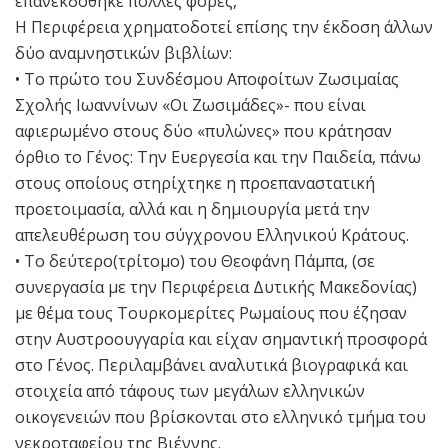
επανεκδόθηκε πολλές φορές,
Η Περιφέρεια χρηματοδοτεί επίσης την έκδοση άλλων
δύο αναμνηστικών βιβλίων:
• Το πρώτο του Συνδέσμου Αποφοίτων Ζωσιμαίας
Σχολής Ιωαννίνων «Οι Ζωσιμάδες»- που είναι
αφιερωμένο στους δύο «πυλώνες» που κράτησαν
όρθιο το Γένος: Την Ευεργεσία και την Παιδεία, πάνω
στους οποίους στηρίχτηκε η προεπαναστατική
προετοιμασία, αλλά και η δημιουργία μετά την
απελευθέρωση του σύγχρονου Ελληνικού Κράτους.
• Το δεύτερο(τρίτομο) του Θεοφάνη Πάμπα, (σε
συνεργασία με την Περιφέρεια Δυτικής Μακεδονίας)
με θέμα τους Τουρκομερίτες Ρωμαίους που έζησαν
στην Αυστροουγγαρία και είχαν σημαντική προσφορά
στο Γένος. Περιλαμβάνει αναλυτικά βιογραφικά και
στοιχεία από τάφους των μεγάλων ελληνικών
οικογενειών που βρίσκονται στο ελληνικό τμήμα του
νεκροταφείου της Βιέννης.