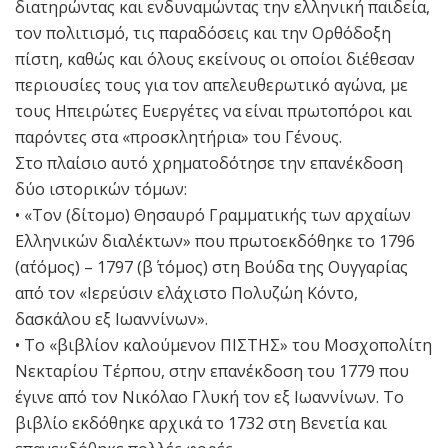
διατηρώντας και ενδυναμώντας την ελληνική παιδεία,
τον πολιτισμό, τις παραδόσεις και την Ορθόδοξη
πίστη, καθώς και όλους εκείνους οι οποίοι διέθεσαν
περιουσίες τους για τον απελευθερωτικό αγώνα, με
τους Ηπειρώτες Ευεργέτες να είναι πρωτοπόροι και
παρόντες στα «προσκλητήρια» του Γένους.
Στο πλαίσιο αυτό χρηματοδότησε την επανέκδοση
δύο ιστορικών τόμων:
• «Τον (δίτομο) Θησαυρό Γραμματικής των αρχαίων
Ελληνικών διαλέκτων» που πρωτοεκδόθηκε το 1796
(α΄τόμος) – 1797 (β΄ τόμος) στη Βούδα της Ουγγαρίας
από τον «Ιερεύσιν ελάχιστο Πολυζώη Κόντο,
δασκάλου εξ Ιωαννίνων».
• Το «βιβλίον καλούμενον ΠΙΣΤΗΣ» του Μοσχοπολίτη
Νεκταρίου Τέρπου, στην επανέκδοση του 1779 που
έγινε από τον Νικόλαο Γλυκή τον εξ Ιωαννίνων. Το
βιβλίο εκδόθηκε αρχικά το 1732 στη Βενετία και