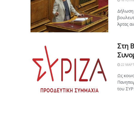
Δήλωση 
βουλευτ
Άρτας αν
Στη 
Συνο
22 ΜΑΡΤ
Ως κοιν
Πανηπει
του ΣΥΡ