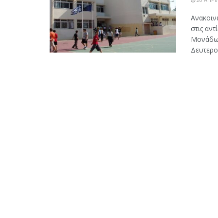
Ανακοιν
στις αν
Μονάδων
Δευτεροβ