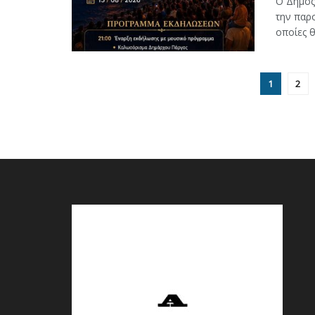
Ο Δήμος
την παρο
οποίες θα
1
2