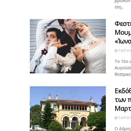
βρίσκον
στη...
Φεστ
Μουμ
«Ίωνα
7 ΑΥΓΟΎ
Το 10ο 
Αυγούστ
θεατρικο
Εκδόθ
των π
Μαρτ
7 ΑΥΓΟΎ
Ο Δήμος