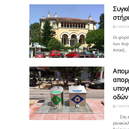
Συγκ
στήρ
7 ΑΥΓΟΎ
Οι φορεί
των πυρ
Αττική...
Απομ
απορ
υπογ
οδών
7 ΑΥΓΟΎ
Σας ενη
(ανακύκ