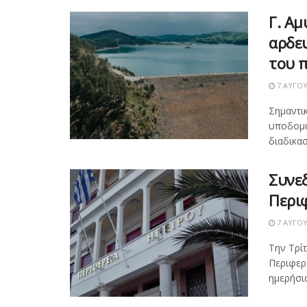
Γ. Αμ
αρδε
του 
7 ΑΥΓΟΎ
Σημαντι
υποδομώ
διαδικασ
Συνεδ
Περι
7 ΑΥΓΟΎ
Την Τρίτ
Περιφερ
ημερήσια