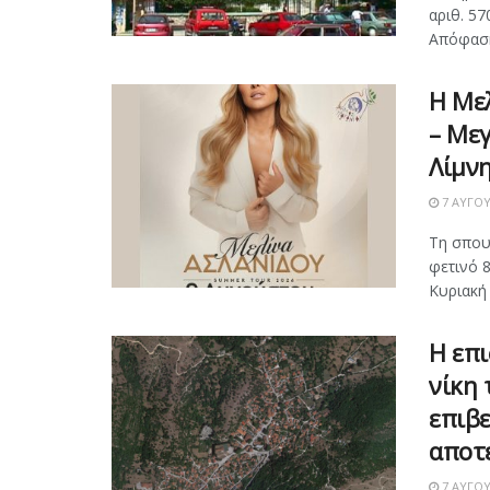
αριθ. 57
Απόφαση 
Η Μελ
– Μεγ
Λίμν
7 ΑΥΓΟΎ
Τη σπου
φετινό 8
Κυριακή
Η επι
νίκη 
επιβε
αποτ
7 ΑΥΓΟΎ