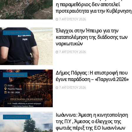
η παραμεθόριος δεν αποτελεί
προτεραιότητα για την Κυβέρνηση
7 ΑΥΓΟΎΣΤΟΥ 2026
Έλεγχοι στην Ήπειρο για την
ΕΠΙΚΑΙΡΟΤΗΤΑ
καταπολέμηση της διάδοσης των
ναρκωτικών
7 ΑΥΓΟΎΣΤΟΥ 2026
Δήμος Πάργας : Η επιστροφή που
ΠΟΛΙΤΙΣΜΟΣ
έγινε παράδοση – «Παργινά 2026»
7 ΑΥΓΟΎΣΤΟΥ 2026
Ιωάννινα : Άμεση η κινητοποίηση
ΕΠΙΚΑΙΡΟΤΗΤΑ
της Π.Υ , Άμεσος ο έλεγχος της
φωτιάς πέριξ της Ε.Ο Ιωαννίνων