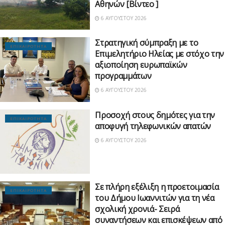
Αθηνών [Βίντεο ]
6 ΑΥΓΟΎΣΤΟΥ 2026
Στρατηγική σύμπραξη με το
ΕΠΙΚΑΙΡΟΤΗΤΑ
Επιμελητήριο Ηλείας με στόχο την
αξιοποίηση ευρωπαϊκών
προγραμμάτων
6 ΑΥΓΟΎΣΤΟΥ 2026
Προσοχή στους δημότες για την
ΕΠΙΚΑΙΡΟΤΗΤΑ
αποφυγή τηλεφωνικών απατών
6 ΑΥΓΟΎΣΤΟΥ 2026
Σε πλήρη εξέλιξη η προετοιμασία
ΕΠΙΚΑΙΡΟΤΗΤΑ
του Δήμου Ιωαννιτών για τη νέα
σχολική χρονιά- Σειρά
συναντήσεων και επισκέψεων από