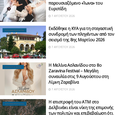
παρουσιαζόμενο «Ίωνα» του
Ευριπίδη
7 ΑΥΓΟΎΣΤΟΥ 2026
Εκδόθηκε η ΚΥΑ για τη στεγαστική
ΕΠΙΚΑΙΡΟΤΗΤΑ
συνδρομή των πληγέντων από τον
σεισμό της 8ης Μαρτίου 2026
7 ΑΥΓΟΎΣΤΟΥ 2026
Η Μελίνα Ασλανίδου στο 8ο
ΠΟΛΙΤΙΣΜΟΣ
Zaravina Festival – Μεγάλη
συναυλία στις 9 Αυγούστου στη
Λίμνη Ζαραβίνα
7 ΑΥΓΟΎΣΤΟΥ 2026
Η επιστροφή του ΑΤΜ στο
ΕΠΙΚΑΙΡΟΤΗΤΑ
Δελβινάκι είναι νίκη της επιμονής
των πολιτών και επιβεβαίωση ότι