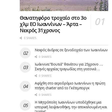
Θανατηφόρο τροχαίο στο 3ο
χλμ ΕΟ Ιωαννίνων – Άρτα –
Νεκρός 31χρονος
0 SHARES
Νεκρός άνδρας σε ξενοδοχείο των Ιωαννίνων
0 SHARES
Ιωάννινα:”Βουτιά” θανάτου για 25χρονο ….
Σκηνές αρχαίας τραγωδίας στη γειτονιά …
0 SHARES
Αφίχθη στο αεροδρόμιο Ιωαννίνων η πρώτη
πτήση charter από τo Γκέτεμποργκ
0 SHARES
Η Μητρόπολη Ιωαννίνων υποδέχθηκε μια
ιστορική λειψανοθήκη, την αποκαλουμένη και
“ΧΑΡΗ”